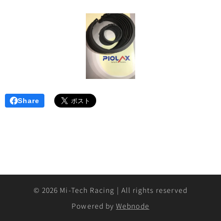
Share
© 2026 Mi-Tech Racing | All rights
reserved
Powered by
Webnode