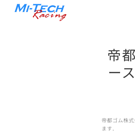
帝
ー
帝都ゴム株式
ます．